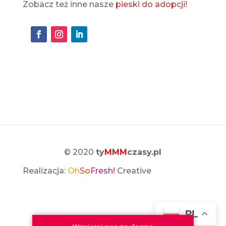
Zobacz też inne nasze
pieski do adopcji!
© 2020
ty
MMM
czasy.pl
Realizacja:
Oh
So
Fresh!
Creative
PL