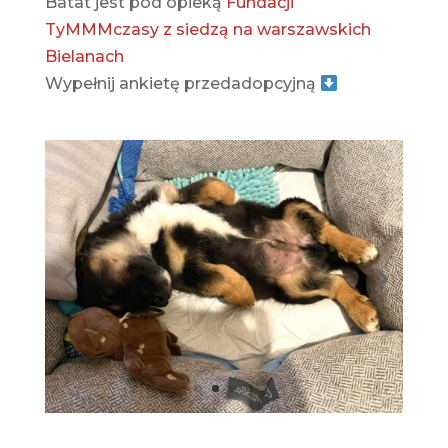
Batat jest pod opieką
Fundacji
TyMMMczasy z siedzą na warszawskich
Bielanach
Wypełnij ankietę przedadopcyjną