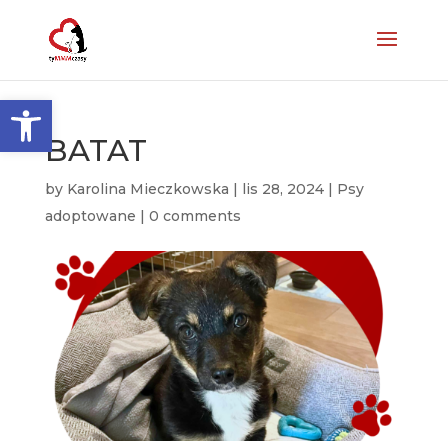
Otwórz pasek narzędzi
BATAT
by
Karolina Mieczkowska
|
lis 28, 2024
|
Psy
adoptowane
|
0 comments