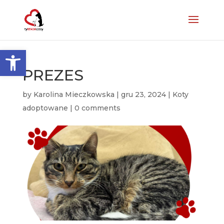
Otwórz pasek narzędzi
PREZES
by
Karolina Mieczkowska
|
gru 23, 2024
|
Koty
adoptowane
|
0 comments