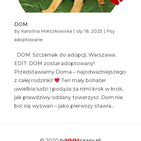
DOM
by
Karolina Mieczkowska
|
sty 18, 2025
|
Psy
adoptowane
DOM. Szczeniak do adopcji, Warszawa.
EDIT: DOM został adoptowany!
Przedstawiamy Doma – najodważniejszego
z całej rodzinki!
Ten mały bohater
uwielbia ludzi i podąża za nimi krok w krok,
jak prawdziwy oddany towarzysz. Dom nie
boi się wyzwań – jako pierwszy stawia...
© 2020
ty
MMM
czasy.pl