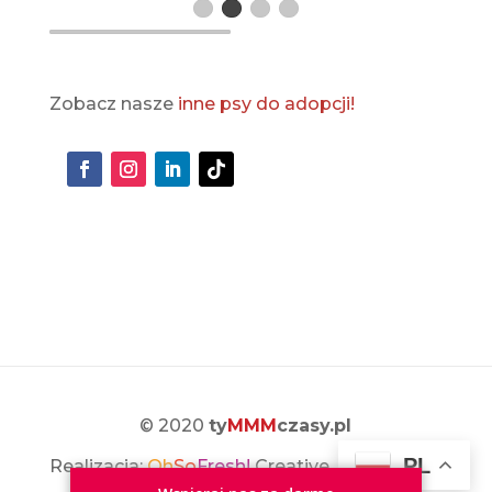
Zobacz nasze
inne psy do adopcji!
© 2020
ty
MMM
czasy.pl
PL
Realizacja:
Oh
So
Fresh!
Creative