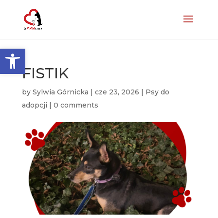
Otwórz pasek narzędzi
FISTIK
by
Sylwia Górnicka
|
cze 23, 2026
|
Psy do
adopcji
|
0 comments