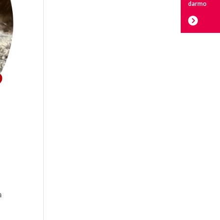
darmo
a