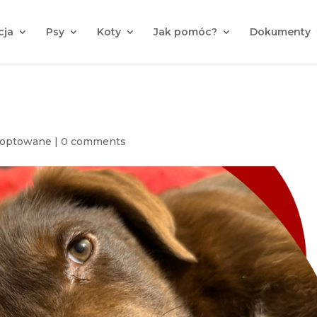
cja
Psy
Koty
Jak pomóc?
Dokumenty
doptowane
|
0 comments