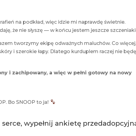
afień na podkład, więc idzie mi naprawdę świetnie.
aję, że nie słyszę — w końcu jestem jeszcze szczeniak
 razem tworzymy ekipę odważnych maluchów. Co więcej
óry i szerokie łapy. Dlatego kurduplem raczej nie będ
ony i zachipowany, a więc w pełni gotowy na nowy
OP. Bo SNOOP to ja!
 serce, wypełnij ankietę przedadopcyjn