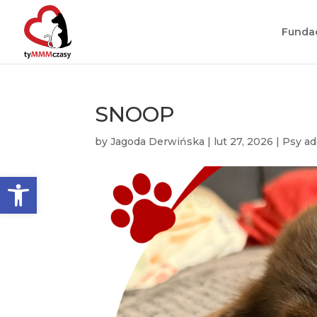
Funda
SNOOP
by
Jagoda Derwińska
|
lut 27, 2026
|
Psy a
Otwórz pasek narzędzi