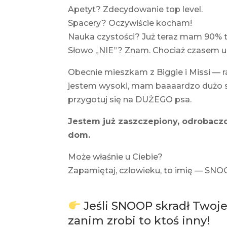
Apetyt? Zdecydowanie top level.
Spacery? Oczywiście kocham!
Nauka czystości? Już teraz mam 90% tr
Słowo „NIE”? Znam. Chociaż czasem ud
Obecnie mieszkam z Biggie i Missi —
jestem wysoki, mam baaaardzo dużo sk
przygotuj się na DUŻEGO psa.
Jestem już zaszczepiony, odrobacz
dom.
Może właśnie u Ciebie?
Zapamiętaj, człowieku, to imię — SNO
Jeśli SNOOP skradł Twoje
zanim zrobi to ktoś inny!