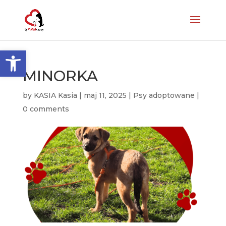
Otwórz pasek narzędzi
MINORKA
by
KASIA Kasia
|
maj 11, 2025
|
Psy adoptowane
|
0 comments