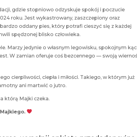
dacji, gdzie stopniowo odzyskuje spokój i poczucie
2024 roku. Jest wykastrowany, zaszczepiony oraz
ardzo oddany pies, który potrafi cieszyć się z każdej
hwili spędzonej blisko człowieka.
le. Marzy jedynie o własnym legowisku, spokojnym kąci
i jest. W zamian oferuje coś bezcennego — swoją wiernoś
 cierpliwości, ciepła i miłości. Takiego, w którym już
samotny ani martwić o jutro.
a którą Majki czeka.
 Majkiego.