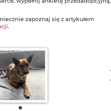
serce, wypełnij ankietę przedadopcyjną,
niecznie zapoznaj się z artykułem
cji
.