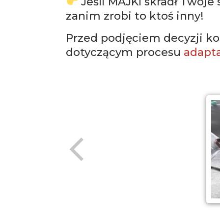
Jeśli MAJKI skradł Twoje 
zanim zrobi to ktoś inny!
Przed podjęciem decyzji ko
dotyczącym procesu
adapta