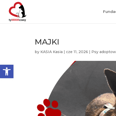
Funda
MAJKI
by
KASIA Kasia
|
cze 11, 2026
|
Psy adopto
Otwórz pasek narzędzi