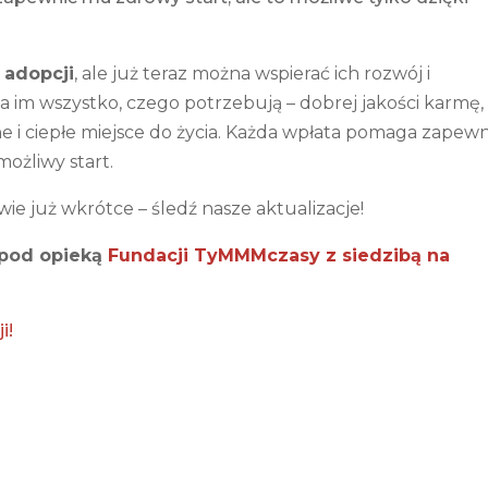
 adopcji
, ale już teraz można wspierać ich rozwój i
 im wszystko, czego potrzebują – dobrej jakości karmę,
ne i ciepłe miejsce do życia. Każda wpłata pomaga zapewn
ożliwy start.
ie już wkrótce – śledź nasze aktualizacje!
pod opieką
Fundacji TyMMMczasy z siedzibą na
i!