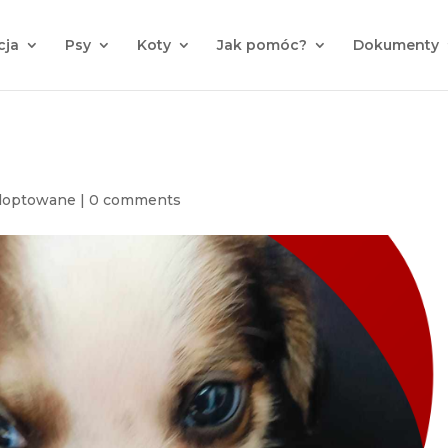
cja
Psy
Koty
Jak pomóc?
Dokumenty
doptowane
|
0 comments