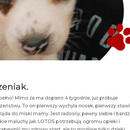
eniak.
ełno! Mimo że ma dopiero 4 tygodnie, już próbuje
eństwu. To on pierwszy wychyla nosek, pierwszy staw
ląda do miski mamy. Jest radosny, pewny siebie i bard
akie maluchy jak LOTOS potrzebują ogromu opieki i
zapewnić mu zdrowy start, ale to możliwe tylko dzięki