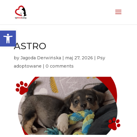
Otwórz pasek narzędzi
ASTRO
by
Jagoda Derwińska
|
maj 27, 2026
|
Psy
adoptowane
|
0 comments