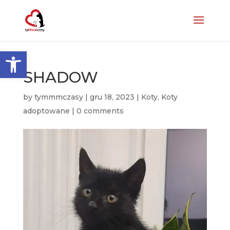
Otwórz pasek narzędzi
SHADOW
by
tymmmczasy
|
gru 18, 2023
|
Koty
,
Koty
adoptowane
|
0 comments