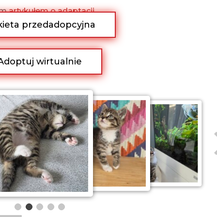
zym
artykułem o adaptacji.
ieta przedadopcyjna
Adoptuj wirtualnie