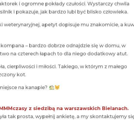
traktorek i ogromne pokłady czułości. Wystarczy chwila
lnik i pokazuje, jak bardzo lubi być blisko człowieka.
ki weterynaryjnej, apetyt dopisuje mu znakomicie, a ku
o kompana – bardzo dobrze odnajdzie się w domu, w
two na czterech łapach to dla niego dodatkowy atut.
, cierpliwości i miłości. Takiego, w którym z małego
zczony kot.
 miejsce na kanapie?
MMMczasy z siedzibą na warszawskich Bielanach.
ła tak prosta, wypełnij ankietę, a my skontaktujemy się