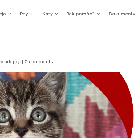
cja
Psy
Koty
Jak pomóc?
Dokumenty
do adopcji
|
0 comments