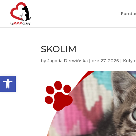
Funda
SKOLIM
by
Jagoda Derwińska
|
cze 27, 2026
|
Koty 
Otwórz pasek narzędzi