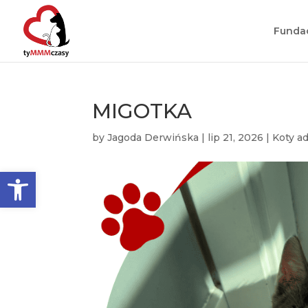
Funda
MIGOTKA
by
Jagoda Derwińska
|
lip 21, 2026
|
Koty a
Otwórz pasek narzędzi