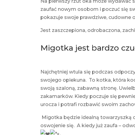
Na pierwszy rzut oka może wydawać się 
zaufać nowym osobom i poczuć się sw
pokazuje swoje prawdziwe, cudowne o
Jest zaszczepiona, odrobaczona, zachi
Migotka jest bardzo czuł
Najchętniej wtula się podczas odpoczy
swojego opiekuna. To kotka, która koc
swoją szaloną, zabawną stronę. Uwiel
zakamarków. Kiedy poczuje się pewnie,
urocza i potrafi rozbawić swoim za
Migotka będzie idealną towarzyszką dl
oswojenie się. A kiedy już zaufa – odw
.