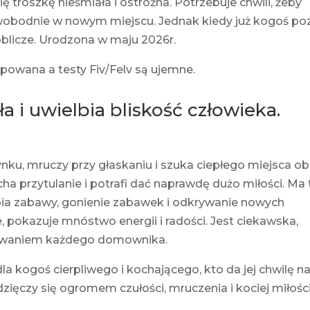
troszkę nieśmiała i ostrożna. Potrzebuje chwili, żeby
obodnie w nowym miejscu. Jednak kiedy już kogoś po
blicze. Urodzona w maju 2026r.
powana a testy Fiv/Felv są ujemne.
a i uwielbia bliskość człowieka.
nku, mruczy przy głaskaniu i szuka ciepłego miejsca o
ha przytulanie i potrafi dać naprawdę dużo miłości. Ma 
bia zabawy, gonienie zabawek i odkrywanie nowych
 pokazuje mnóstwo energii i radości. Jest ciekawska,
chowaniem każdego domownika.
a kogoś cierpliwego i kochającego, kto da jej chwilę n
dzięczy się ogromem czułości, mruczenia i kociej miłośc