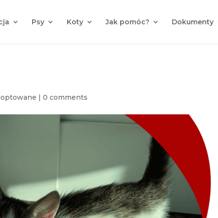
cja
Psy
Koty
Jak pomóc?
Dokumenty
doptowane
|
0 comments