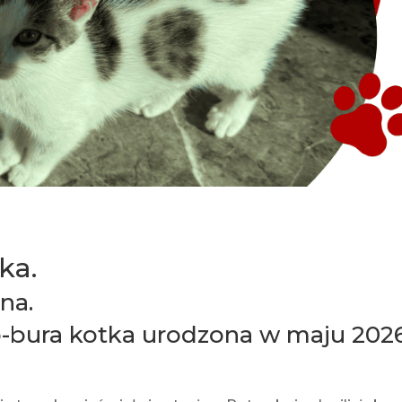
ka.
na.
ło-bura kotka urodzona w maju 202