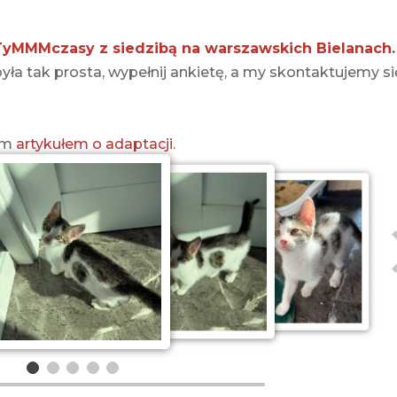
TyMMMczasy z siedzibą na warszawskich Bielanach.
ła tak prosta, wypełnij ankietę, a my skontaktujemy si
zym
artykułem o adaptacji.