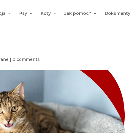
cja
Psy
Koty
Jak pomóc?
Dokumenty
wane
|
0 comments