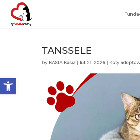
Funda
TANSSELE
by
KASIA Kasia
|
lut 21, 2026
|
Koty adopto
Otwórz pasek narzędzi