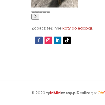
Zobacz też inne
koty do adopcji
.
© 2020
ty
MMM
czasy.pl
Realizacja:
Oh