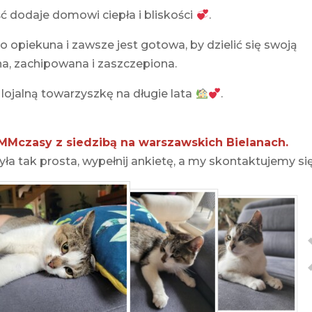
ość dodaje domowi ciepła i bliskości
.
 opiekuna i zawsze jest gotowa, by dzielić się swoją
a, zachipowana i zaszczepiona.
 lojalną towarzyszkę na długie lata
.
MMczasy z siedzibą na warszawskich Bielanach.
ła tak prosta, wypełnij ankietę, a my skontaktujemy się