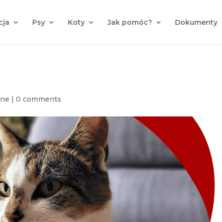
cja
Psy
Koty
Jak pomóc?
Dokumenty
ane
|
0 comments