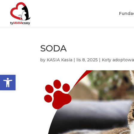
Funda
SODA
by
KASIA Kasia
|
lis 8, 2025
|
Koty adoptow
Otwórz pasek narzędzi