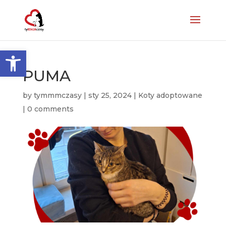
Otwórz pasek narzędzi
PUMA
by
tymmmczasy
|
sty 25, 2024
|
Koty adoptowane
|
0 comments