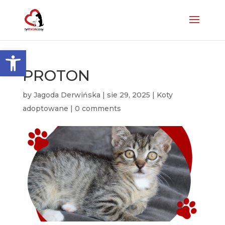
Otwórz pasek narzędzi
PROTON
by
Jagoda Derwińska
|
sie 29, 2025
|
Koty
adoptowane
|
0 comments