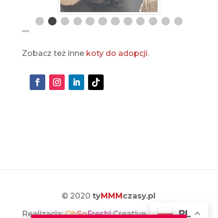
Zobacz też inne
koty do adopcji
.
© 2020
ty
MMM
czasy.pl
PL
Realizacja:
Oh
So
Fresh!
Creative