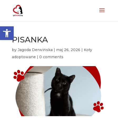
Otwórz pasek narzędzi
PISANKA
by
Jagoda Derwińska
|
maj 26, 2026
|
Koty
adoptowane
|
0 comments