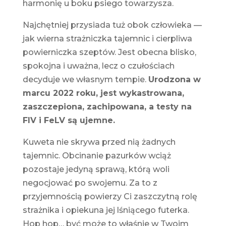
harmonię u boku psiego towarzysza.
Najchętniej przysiada tuż obok człowieka —
jak wierna strażniczka tajemnic i cierpliwa
powierniczka szeptów. Jest obecna blisko,
spokojna i uważna, lecz o czułościach
decyduje we własnym tempie.
Urodzona w
marcu 2022 roku, jest wykastrowana,
zaszczepiona, zachipowana, a testy na
FIV i FeLV są ujemne.
Kuweta nie skrywa przed nią żadnych
tajemnic. Obcinanie pazurków wciąż
pozostaje jedyną sprawą, którą woli
negocjować po swojemu. Za to z
przyjemnością powierzy Ci zaszczytną rolę
strażnika i opiekuna jej lśniącego futerka.
Hop hop… być może to właśnie w Twoim