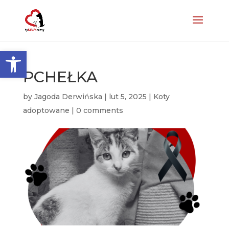
Otwórz pasek narzędzi
PCHEŁKA
by
Jagoda Derwińska
|
lut 5, 2025
|
Koty
adoptowane
|
0 comments