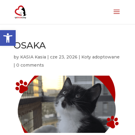
Otwórz pasek narzędzi
OSAKA
by
KASIA Kasia
|
cze 23, 2026
|
Koty adoptowane
|
0 comments