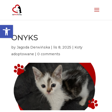
Otwórz pasek narzędzi
ONYKS
by
Jagoda Derwińska
|
lis 8, 2025
|
Koty
adoptowane
|
0 comments