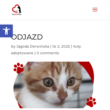
Otwórz pasek narzędzi
ODJAZD
by
Jagoda Derwińska
|
lis 2, 2025
|
Koty
adoptowane
|
0 comments