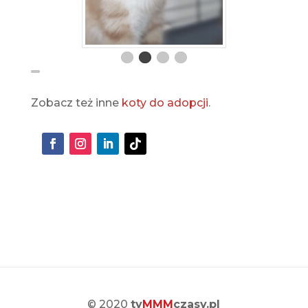
Zobacz też inne
koty do adopcji
.
© 2020
ty
MMM
czasy.pl