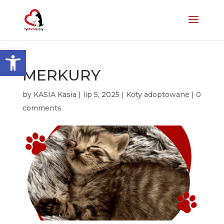
Otwórz pasek narzędzi
MERKURY
by
KASIA Kasia
|
lip 5, 2025
|
Koty adoptowane
|
0
comments