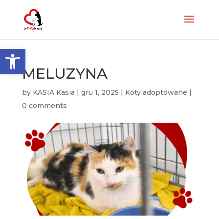
Otwórz pasek narzędzi
MELUZYNA
by
KASIA Kasia
|
gru 1, 2025
|
Koty adoptowane
|
0 comments