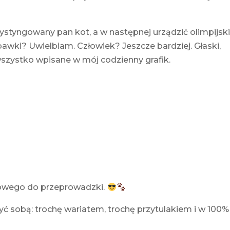
dystyngowany pan kot, a w następnej urządzić olimpijsk
wki? Uwielbiam. Człowiek? Jeszcze bardziej. Głaski,
szystko wpisane w mój codzienny grafik.
otowego do przeprowadzki.
 sobą: trochę wariatem, trochę przytulakiem i w 100%