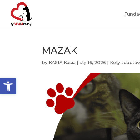
Funda
MAZAK
by
KASIA Kasia
|
sty 16, 2026
|
Koty adopto
Otwórz pasek narzędzi