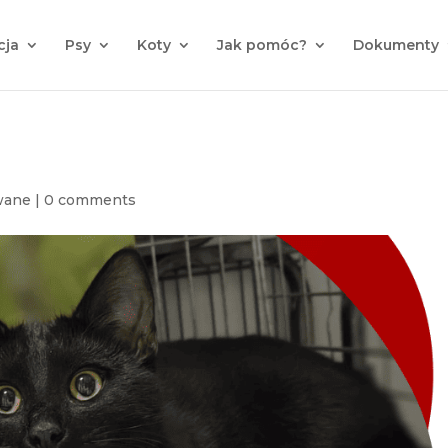
cja
Psy
Koty
Jak pomóc?
Dokumenty
wane
|
0 comments