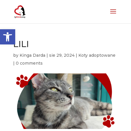
Otwórz pasek narzędzi
LILI
by
Kinga Darda
|
sie 29, 2024
|
Koty adoptowane
|
0 comments