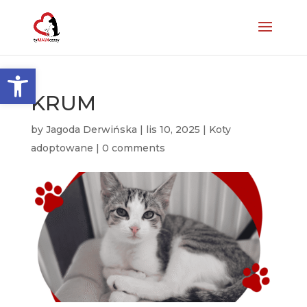
Otwórz pasek narzędzi
KRUM
by
Jagoda Derwińska
|
lis 10, 2025
|
Koty
adoptowane
|
0 comments