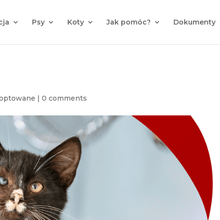
cja
Psy
Koty
Jak pomóc?
Dokumenty
doptowane
|
0 comments