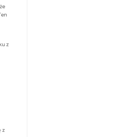
 że
Ten
ku z
 z