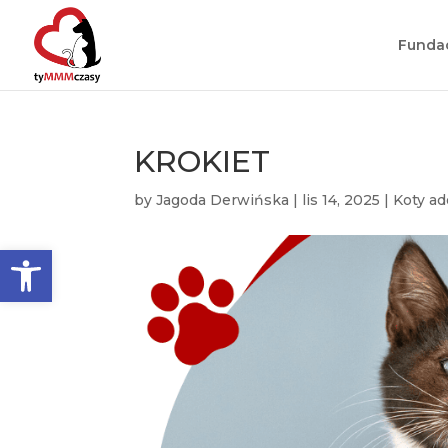
Funda
KROKIET
by
Jagoda Derwińska
|
lis 14, 2025
|
Koty a
Otwórz pasek narzędzi