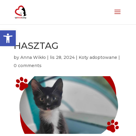
Otwórz pasek narzędzi
HASZTAG
by
Anna Wikło
|
lis 28, 2024
|
Koty adoptowane
|
0 comments