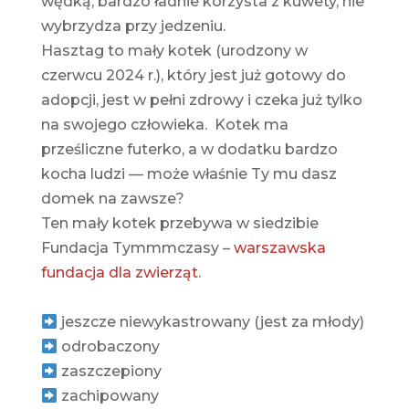
wędką, bardzo ładnie korzysta z kuwety, nie
wybrzydza przy jedzeniu.
Hasztag to mały kotek (urodzony w
czerwcu 2024 r.), który jest już gotowy do
adopcji, jest w pełni zdrowy i czeka już tylko
na swojego człowieka. Kotek ma
prześliczne futerko, a w dodatku bardzo
kocha ludzi — może właśnie Ty mu dasz
domek na zawsze?
Ten mały kotek przebywa w siedzibie
Fundacja Tymmmczasy –
warszawska
fundacja dla zwierząt
.
jeszcze niewykastrowany (jest za młody)
odrobaczony
zaszczepiony
zachipowany