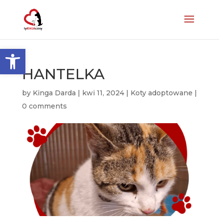
Otwórz pasek narzędzi
HANTELKA
by
Kinga Darda
|
kwi 11, 2024
|
Koty adoptowane
|
0 comments