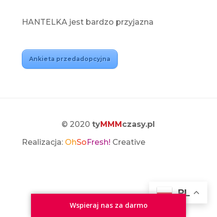
HANTELKA jest bardzo przyjazna
Ankieta przedadopcyjna
© 2020
ty
MMM
czasy.pl
Realizacja:
Oh
So
Fresh!
Creative
PL
Wspieraj nas za darmo