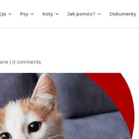
cja
Psy
Koty
Jak pomóc?
Dokumenty
wane
|
0 comments