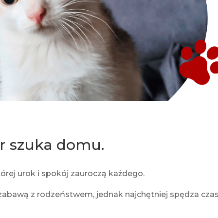
or szuka domu.
której urok i spokój zauroczą każdego.
ę zabawą z rodzeństwem, jednak najchętniej spędza cza