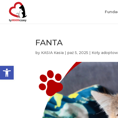
Funda
FANTA
by
KASIA Kasia
|
paź 5, 2025
|
Koty adopto
Otwórz pasek narzędzi