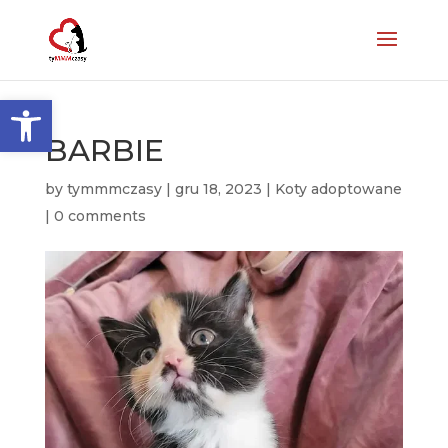
Otwórz pasek narzędzi
BARBIE
by
tymmmczasy
|
gru 18, 2023
|
Koty adoptowane
|
0 comments