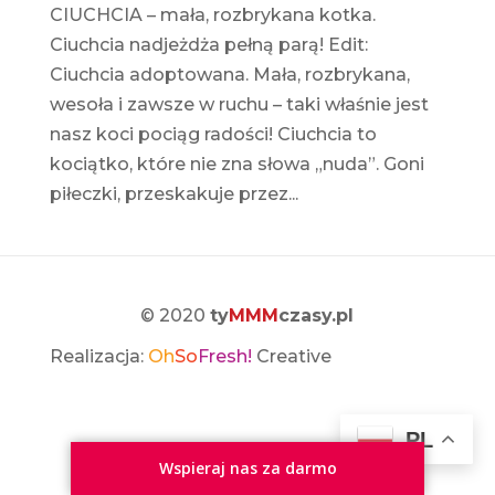
CIUCHCIA – mała, rozbrykana kotka.
Ciuchcia nadjeżdża pełną parą! Edit:
Ciuchcia adoptowana. Mała, rozbrykana,
wesoła i zawsze w ruchu – taki właśnie jest
nasz koci pociąg radości! Ciuchcia to
kociątko, które nie zna słowa „nuda”. Goni
piłeczki, przeskakuje przez...
© 2020
ty
MMM
czasy.pl
Realizacja:
Oh
So
Fresh!
Creative
PL
Wspieraj nas za darmo