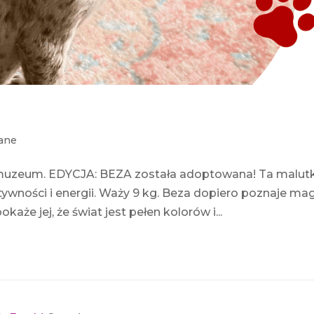
ane
muzeum. EDYCJA: BEZA została adoptowana! Ta malut
atywności i energii. Waży 9 kg. Beza dopiero poznaje ma
aże jej, że świat jest pełen kolorów i...