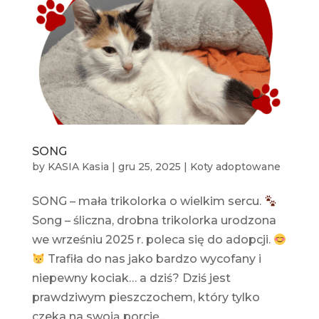
SONG
by
KASIA Kasia
|
gru 25, 2025
|
Koty adoptowane
SONG – mała trikolorka o wielkim sercu.
Song – śliczna, drobna trikolorka urodzona
we wrześniu 2025 r. poleca się do adopcji.
Trafiła do nas jako bardzo wycofany i
niepewny kociak… a dziś? Dziś jest
prawdziwym pieszczochem, który tylko
czeka na swoją porcję...