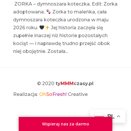
ZORKA – dymnoszara koteczka. Edit: Zorka
adoptowana.
Zorka to maleńka, cała
dymnoszara koteczka urodzona w maju
2026 roku.
Jej historia zaczęła się
zupełnie inaczej niż historie pozostałych
kociąt — i naprawdę trudno przejść obok
niej obojętnie. Została...
© 2020
ty
MMM
czasy.pl
Realizacja:
Oh
So
Fresh!
Creative
PL
Wspieraj nas za darmo