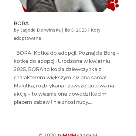
BORA
by
Jagoda Derwińska
|
lip 5, 2025
|
Koty
adoptowane
BORA. Kotka do adopcji. Poznajcie Borę –
kotkę do adopcji. Urodzona w kwietniu
2025, BORA to kocia dziewczynka z
charakterem większym niż ona sama!
Malutka, rozbrykana i zawsze gotowa na
akcję – to właśnie ona dowodzi kocim
placem zabaw i nie znosi nudy....
© 2020
ty
MMM
czasy.pl