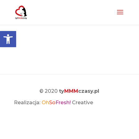
Otwórz pasek narzędzi
© 2020
ty
MMM
czasy.pl
Realizacja:
Oh
So
Fresh!
Creative